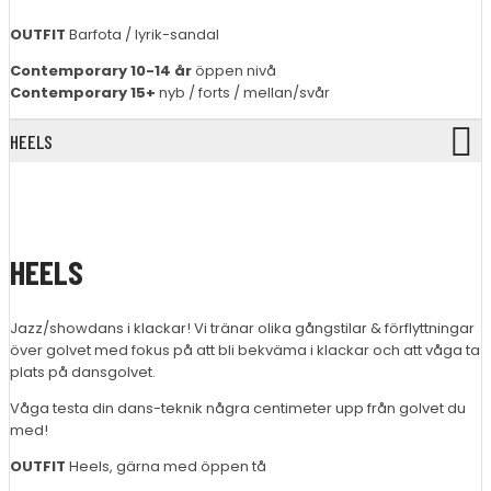
OUTFIT
Barfota / lyrik-sandal
Contemporary 10-14 år
öppen nivå
Contemporary 15+
nyb / forts / mellan/svår
HEELS
HEELS
Jazz/showdans i klackar! Vi tränar olika gångstilar & förflyttningar
över golvet med fokus på att bli bekväma i klackar och att våga ta
plats på dansgolvet.
Våga testa din dans-teknik några centimeter upp från golvet du
med!
OUTFIT
Heels, gärna med öppen tå