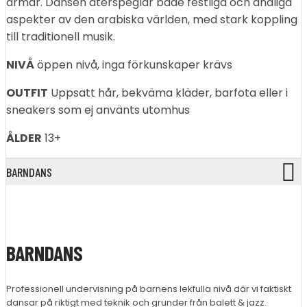
armar. Dansen återspeglar både festliga och andliga
aspekter av den arabiska världen, med stark koppling
till traditionell musik.
NIVÅ
öppen nivå, inga förkunskaper krävs
OUTFIT
Uppsatt hår, bekväma kläder, barfota eller i
sneakers som ej använts utomhus
ÅLDER
13+
BARNDANS
BARNDANS
Professionell undervisning på barnens lekfulla nivå där vi faktiskt
dansar på riktigt med teknik och grunder från balett & jazz.