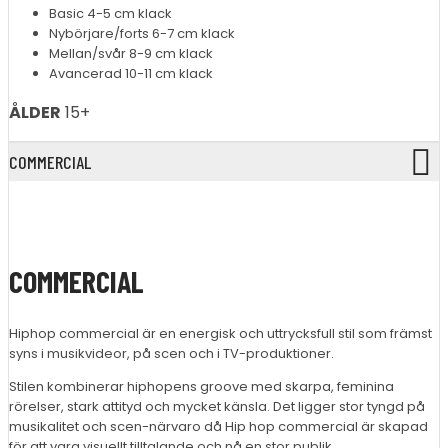
Basic 4-5 cm klack
Nybörjare/forts 6-7 cm klack
Mellan/svår 8-9 cm klack
Avancerad 10-11 cm klack
ÅLDER
15+
COMMERCIAL
COMMERCIAL
Hiphop commercial är en energisk och uttrycksfull stil som främst
syns i musikvideor, på scen och i TV-produktioner.
Stilen kombinerar hiphopens groove med skarpa, feminina
rörelser, stark attityd och mycket känsla. Det ligger stor tyngd på
musikalitet och scen-närvaro då Hip hop commercial är skapad
för att vara visuellt tilltalande och nå en stor publik.