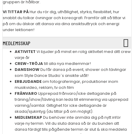
gruppen är hållbar.
VI TITTAR PÅ
Hur du rör dig, uthållighet, styrka, flexibilitet, hur
snabbt du tolkar övningar och koreografi. Framför allt så tittar vi
på om du älskar att dansa via dina ansiktsuttryck och energi
under lektionen!
MEDLEMSSKAP
AKTIVITET
Vi bjuder på minst en rolig aktivitet med ditt crew
varje år
CREW-TRÖJA
till alla nya medlemmar!
DANSSHOW
Du får dansa på event, shower och tävlingar
som Style Dance Studio´s ansikte utåt!
ERBJUDANDE
om fotograferingar, produktioner inom
musikvideo, reklam, tv och film
FRÅNVARO
Upprepad frånvaro/icke deltagande på
träning/show/tävling kan leda till eliminering via upprepad
varning/samtal. Giltighet för icke deltagande är
skada/sjukintyg (du tittar på om möjligt).
MEDLEMSKAP
Du behöver inte anmäla dig på nytt inför
varje ny termin. Vill du sluta dansa så är du bunden att
dansa färdigt tills pågående termin är slut & ska meddela