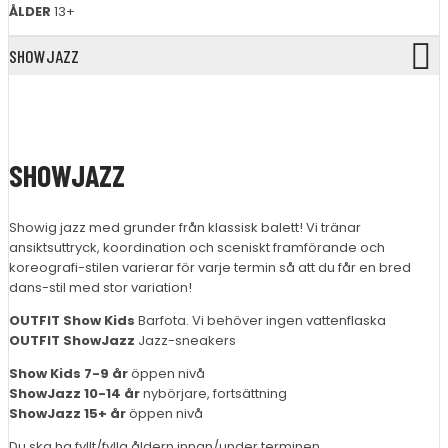
ÅLDER
13+
SHOWJAZZ
SHOWJAZZ
Showig jazz med grunder från klassisk balett! Vi tränar
ansiktsuttryck, koordination och sceniskt framförande och
koreografi-stilen varierar för varje termin så att du får en bred
dans-stil med stor variation!
OUTFIT Show Kids
Barfota. Vi behöver ingen vattenflaska
OUTFIT ShowJazz
Jazz-sneakers
Show Kids 7-9 år
öppen nivå
ShowJazz 10-14 år
nybörjare, fortsättning
ShowJazz 15+ år
öppen nivå
Du ska ha fyllt/fylla åldern innan/under terminen.