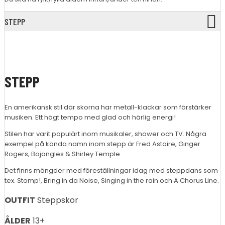
STEPP
STEPP
En amerikansk stil där skorna har metall-klackar som förstärker
musiken. Ett högt tempo med glad och härlig energi!
Stilen har varit populärt inom musikaler, shower och TV. Några
exempel på kända namn inom stepp är Fred Astaire, Ginger
Rogers, Bojangles & Shirley Temple.
Det finns mängder med föreställningar idag med steppdans som
tex. Stomp!, Bring in da Noise, Singing in the rain och A Chorus Line.
OUTFIT
Steppskor
ÅLDER
13+