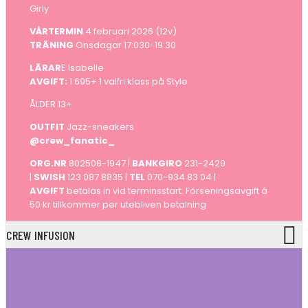
Girly
VÅRTERMIN
4 februari 2026 (12v)
TRÄNING
Onsdagar 17:030-19:30
LÄRAR
E Isabelle
AVGIFT:
1 695+ 1 valfri klass på Style
ÅLDER 13+
OUTFIT
Jazz-sneakers
@crew_fanatic_
ORG.NR
802508-1947 |
BANKGIRO
231-2429
|
SWISH
123 087 8835 |
TEL
070-934 83 04 |
AVGIFT
betalas in vid terminsstart. Förseningsavgift á
50 kr tillkommer per utebliven betalning
CREW INFUSION