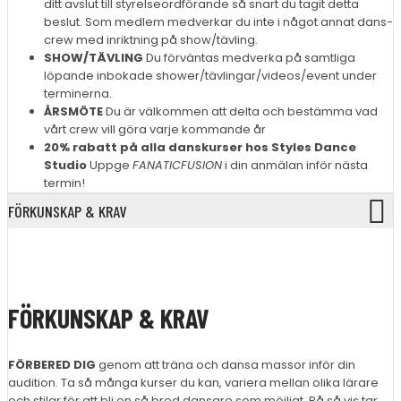
ditt avslut till styrelseordförande så snart du tagit detta
beslut. Som medlem medverkar du inte i något annat dans-
crew med inriktning på show/tävling.
SHOW/TÄVLING
Du förväntas medverka på samtliga
löpande inbokade shower/tävlingar/videos/event under
terminerna.
ÅRSMÖTE
Du är välkommen att delta och bestämma vad
vårt crew vill göra varje kommande år
20% rabatt på alla danskurser hos Styles Dance
Studio
Uppge
FANATICFUSION
i din anmälan inför nästa
termin!
FÖRKUNSKAP & KRAV
FÖRKUNSKAP & KRAV
FÖRBERED DIG
genom att träna och dansa massor inför din
audition. Ta så många kurser du kan, variera mellan olika lärare
och stilar för att bli en så bred dansare som möjligt. På så vis tar