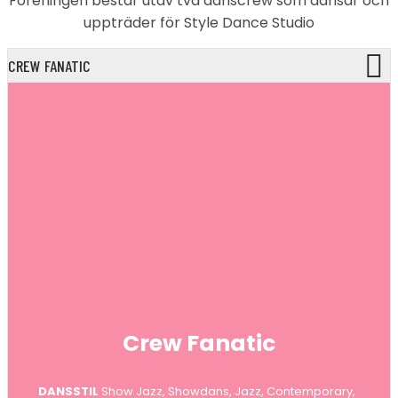
Föreningen består utav två danscrew som dansar och
uppträder för Style Dance Studio
CREW FANATIC
Crew Fanatic
DANSSTIL
Show Jazz, Showdans, Jazz, Contemporary,