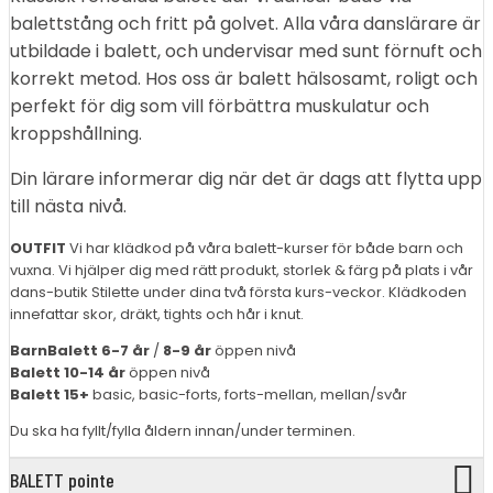
balettstång och fritt på golvet. Alla våra danslärare är
utbildade i balett, och undervisar med sunt förnuft och
korrekt metod. Hos oss är balett hälsosamt, roligt och
perfekt för dig som vill förbättra muskulatur och
kroppshållning.
Din lärare informerar dig när det är dags att flytta upp
till nästa nivå.
OUTFIT
Vi har klädkod på våra balett-kurser för både barn och
vuxna. Vi hjälper dig med rätt produkt, storlek & färg på plats i vår
dans-butik Stilette under dina två första kurs-veckor. Klädkoden
innefattar skor, dräkt, tights och hår i knut.
BarnBalett 6-7
år
/
8-9 år
öppen nivå
Balett 10-14 år
öppen nivå
Balett 15+
basic, basic-forts, forts-mellan, mellan/svår
Du ska ha fyllt/fylla åldern innan/under terminen.
BALETT pointe