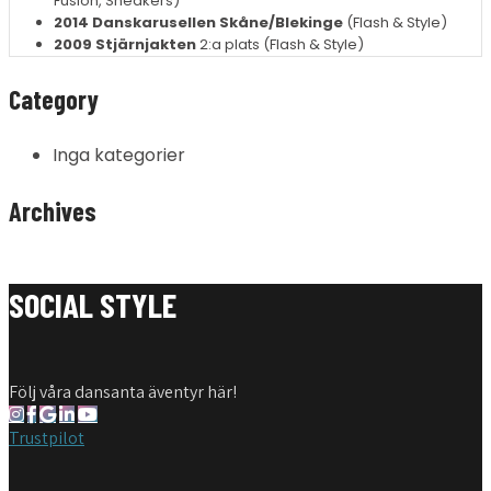
Fusion, Sneakers)
2014 Danskarusellen Skåne/Blekinge
(Flash & Style)
2009 Stjärnjakten
2:a plats (Flash & Style)
Category
Inga kategorier
Archives
SOCIAL STYLE
Följ våra dansanta äventyr här!
Trustpilot