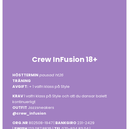
Crew InFusion 18+
HÖSTTERMIN
pausad ht26
TRÄNING
AVGIFT:
+ 1 valfri klass på Style
KRAV
1 valfri klass på Style och att du dansar balett
kontinuerligt
OUTFIT
Jazzsneakers
@crew_infusion
ORG.NR
802508-1947 |
BANKGIRO
231-2429
|
SWISH
123 087 8835 |
TEL
070-934 83 04 |