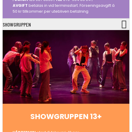
AVGIFT
betalas in vid terminsstart. Förseningsavgift á
50 kr tillkommer per utebliven betalning
SHOWGRUPPEN
SHOWGRUPPEN 13+