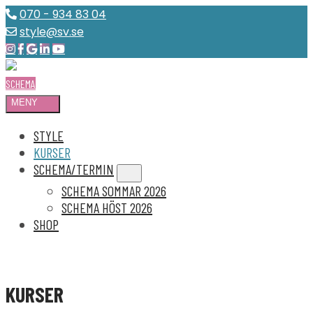
070 - 934 83 04
style@sv.se
SCHEMA
MENY
Open
the
STYLE
main
menu
KURSER
SCHEMA/TERMIN
expand
submenu
SCHEMA SOMMAR 2026
SCHEMA HÖST 2026
SHOP
KURSER