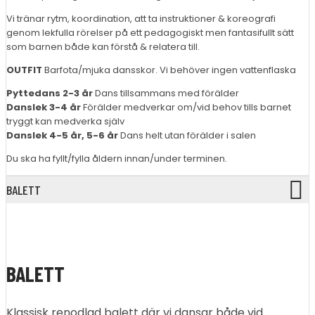
Vi tränar rytm, koordination, att ta instruktioner & koreografi
genom lekfulla rörelser på ett pedagogiskt men fantasifullt sätt
som barnen både kan förstå & relatera till.
OUTFIT
Barfota/mjuka dansskor. Vi behöver ingen vattenflaska
Pyttedans 2-3 år
Dans tillsammans med förälder
Danslek 3-4 år
Förälder medverkar om/vid behov tills barnet
tryggt kan medverka själv
Danslek 4-5 år, 5-6 år
Dans helt utan förälder i salen
Du ska ha fyllt/fylla åldern innan/under terminen.
BALETT
BALETT
Klassisk renodlad balett där vi dansar både vid