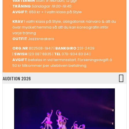
VÅRTERMIN
start 8 februari, 12 ggr
TRÄNING
Söndagar 19:00-19:45
AVGIFT:
650 kr + 1 valfri klass på Style
KRAV
1 valfri klass på Style, obligatorisk närvaro & att du
övar mycket hemma så att du kan koreografin inför
varje träning
OUTFIT
Jazzsneakers
ORG.NR
802508-1947 |
BANKGIRO
231-2429
|
SWISH
123 087 8835 |
TEL
070-934 83 04 |
AVGIFT
betalas in vid terminsstart. Förseningsavgift á
50 kr tillkommer per utebliven betalning
AUDITION 2026